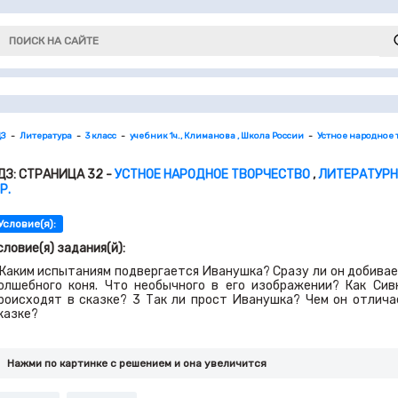
ДЗ
Литература
3 класс
учебник 1ч., Климанова , Школа России
Устное народное 
ДЗ: СТРАНИЦА 32 -
УСТНОЕ НАРОДНОЕ ТВОРЧЕСТВО
,
ЛИТЕРАТУРНО
Р.
Условие(я):
словие(я) задания(й):
 Каким испытаниям подвергается Иванушка? Сразу ли он добивае
олшебного коня. Что необычного в его изображении? Как Сив
роисходят в сказке? 3 Так ли прост Иванушка? Чем он отлича
казке?
Нажми по картинке c решением и она увеличится