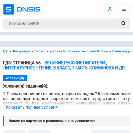
ГДЗ
Литература
3 класс
учебник 1ч., Климанова , Школа России
Великие русс
ГДЗ: СТРАНИЦА 65 -
ВЕЛИКИЕ РУССКИЕ ПИСАТЕЛИ
,
ЛИТЕРАТУРНОЕ ЧТЕНИЕ, 3 КЛАСС, 1 ЧАСТЬ, КЛИМАНОВА И ДР.
Условие(я):
Условие(я) задания(й):
1. С чем сравнивается речка, покрытая льдом? Как упоминание
об опрятном модном паркете помогает представить эту
картину? 2. Как изображаются мальчишки? Какое слово
↓ показать полные условия
помогает передать звук скользящих коньков? 3. Поэту
удаётся несколькими словами описать картину первого снега.
Каким изображён первый снег? Как он назван? 4. Обсудите с
Нажми по картинке c решением и она увеличится
другом, как можно озаглавить фрагменты из романа «Евгений
Онегин».