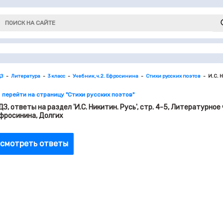
ДЗ
Литература
3 класс
Учебник, ч.2. Ефросинина
Стихи русских поэтов
И.С. 
 перейти на страницу "Стихи русских поэтов"
ДЗ, ответы на раздел 'И.С. Никитин. Русь', стр. 4-5, Литературное ч
фросинина, Долгих
смотреть ответы