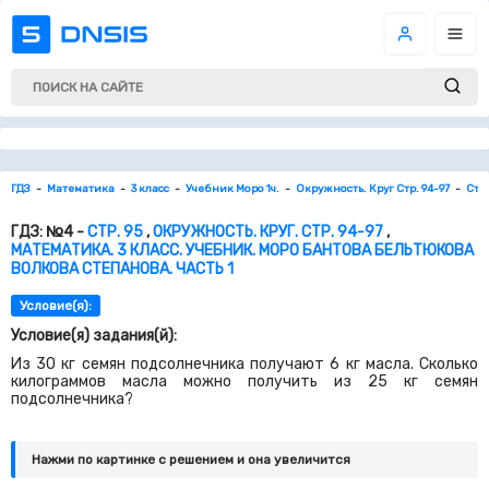
ГДЗ
Математика
3 класс
Учебник Моро 1ч.
Окружность. Круг Стр. 94-97
Стр.
ГДЗ: №4 -
СТР. 95
,
ОКРУЖНОСТЬ. КРУГ. СТР. 94-97
,
МАТЕМАТИКА. 3 КЛАСС. УЧЕБНИК. МОРО БАНТОВА БЕЛЬТЮКОВА
ВОЛКОВА СТЕПАНОВА. ЧАСТЬ 1
Условие(я):
Условие(я) задания(й):
Из 30 кг семян подсолнечника получают 6 кг масла. Сколько
килограммов масла можно получить из 25 кг семян
подсолнечника?
Нажми по картинке c решением и она увеличится