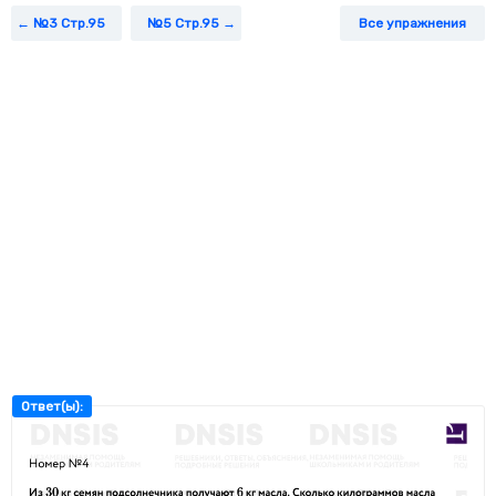
№3 Стр.95
№5 Стр.95
Все упражнения
Ответ(ы):