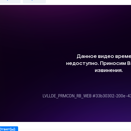
. Сравни.
. Назови разряды следующих чисел:
риста тысяч;
риста двадцать тысяч;
риста двадцать семь тысяч;
риста семь тысяч;
риста пятнадцать тысяч;
то сорок тысяч;
вести девяносто восемь тысяч.
апиши эти числа цифрами.
. В одну банку пошло 450 г меда, а в другую − на 165 г больше. Н
ез меда она составляет 375 г.
. За 6 дней в столовой израсходовали 192 кг капусты и 768 к
илограммов капусты и сколько килограммов картофеля расходов
0. Выполни действия.
1. Расшифруй числовой ребус. АБ * ВГ = БББ
Ответ(ы):