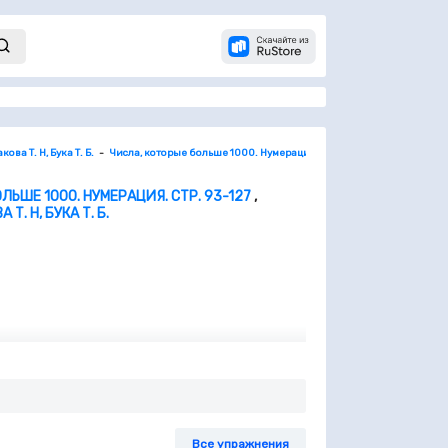
ова Т. Н, Бука Т. Б.
Числа, которые больше 1000. Нумерация. Стр. 93-127
Миллиметр. 
ЛЬШЕ 1000. НУМЕРАЦИЯ. СТР. 93-127
,
Т. Н, БУКА Т. Б.
чебника математики. Результаты измерения
Все упражнения