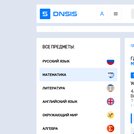
Г
ВСЕ ПРЕДМЕТЫ:
Г
РУССКИЙ ЯЗЫК
М
МАТЕМАТИКА
У
ЛИТЕРАТУРА
4
В
2
АНГЛИЙСКИЙ ЯЗЫК
↓
1
9
6
ОКРУЖАЮЩИЙ МИР
3
5
АЛГЕБРА
в