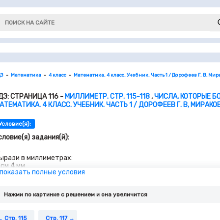
ДЗ
Математика
4 класс
Математика. 4 класс. Учебник. Часть 1 / Дорофеев Г. В, Мирак
ДЗ: СТРАНИЦА 116 -
МИЛЛИМЕТР. СТР. 115-118
,
ЧИСЛА, КОТОРЫЕ БО
АТЕМАТИКА. 4 КЛАСС. УЧЕБНИК. ЧАСТЬ 1 / ДОРОФЕЕВ Г. В, МИРАКОВА 
Условие(я):
словие(я) задания(й):
.
ырази в миллиметрах:
 см 4 мм
 показать полные условия
6 см 7 мм
 см 9 мм
0 см
Нажми по картинке c решением и она увеличится
 м 8 см
. Измерь миллиметровой линейкой длину, ширину и толщину у
ырази в сантиметрах и миллиметрах.
Стр. 115
Стр. 117