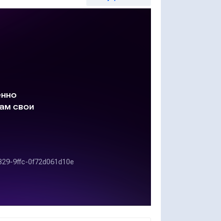
айди массу второй банки вместе с медом, если
г картофеля, во все дни поровну. Сколько
али каждый день?