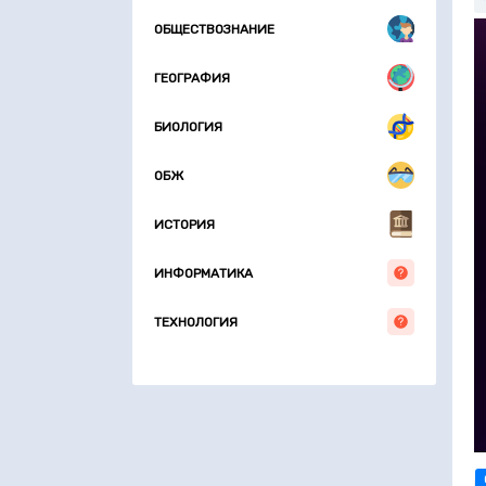
6
ОБЩЕСТВОЗНАНИЕ
7
т
ГЕОГРАФИЯ
т
т
т
БИОЛОГИЯ
т
с
д
ОБЖ
З
8
ИСТОРИЯ
б
9
ИНФОРМАТИКА
к
1
ТЕХНОЛОГИЯ
1