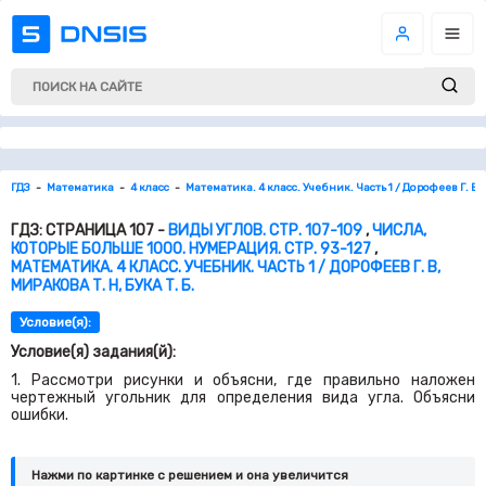
ГДЗ
Математика
4 класс
Математика. 4 класс. Учебник. Часть 1 / Дорофеев Г. В, М
ГДЗ: СТРАНИЦА 107 -
ВИДЫ УГЛОВ. СТР. 107-109
,
ЧИСЛА,
КОТОРЫЕ БОЛЬШЕ 1000. НУМЕРАЦИЯ. СТР. 93-127
,
МАТЕМАТИКА. 4 КЛАСС. УЧЕБНИК. ЧАСТЬ 1 / ДОРОФЕЕВ Г. В,
МИРАКОВА Т. Н, БУКА Т. Б.
Условие(я):
Условие(я) задания(й):
1. Рассмотри рисунки и объясни, где правильно наложен
чертежный угольник для определения вида угла. Объясни
ошибки.
Нажми по картинке c решением и она увеличится