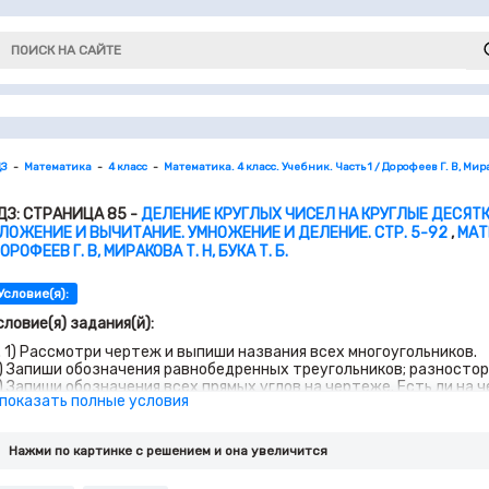
ДЗ
Математика
4 класс
Математика. 4 класс. Учебник. Часть 1 / Дорофеев Г. В, Мирак
ДЗ: СТРАНИЦА 85 -
ДЕЛЕНИЕ КРУГЛЫХ ЧИСЕЛ НА КРУГЛЫЕ ДЕСЯТКИ
ЛОЖЕНИЕ И ВЫЧИТАНИЕ. УМНОЖЕНИЕ И ДЕЛЕНИЕ. СТР. 5-92
,
МАТ
ОРОФЕЕВ Г. В, МИРАКОВА Т. Н, БУКА Т. Б.
Условие(я):
словие(я) задания(й):
. 1) Рассмотри чертеж и выпиши названия всех многоугольников.
) Запиши обозначения равнобедренных треугольников; разностор
) Запиши обозначения всех прямых углов на чертеже. Есть ли на
 показать полные условия
) Найди периметр и площадь квадрата ABCD и прямоугольника ABK
) Сравни площадь прямоугольника ABKM и площадь треугольника 
. В саду собрали 160 кг груш, слив на 80 кг больше, чем груш, 
Нажми по картинке c решением и она увеличится
илограммов яблок собрали в этом саду?