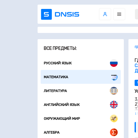
Г
ВСЕ ПРЕДМЕТЫ:
Г
РУССКИЙ ЯЗЫК
С
Д
МАТЕМАТИКА
ЛИТЕРАТУРА
У
3
2
АНГЛИЙСКИЙ ЯЗЫК
3
↓
4
ОКРУЖАЮЩИЙ МИР
5
4
к
АЛГЕБРА