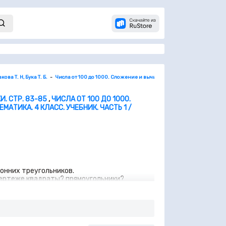
ова Т. Н, Бука Т. Б.
Числа от 100 до 1000. Сложение и вычитание. Умножение и делени
. СТР. 83-85
,
ЧИСЛА ОТ 100 ДО 1000.
ЕМАТИКА. 4 КЛАСС. УЧЕБНИК. ЧАСТЬ 1 /
онних треугольников.
 чертеже квадраты? прямоугольники?
M.
ACM.
а яблок в 3 раза больше, чем слив. Сколько