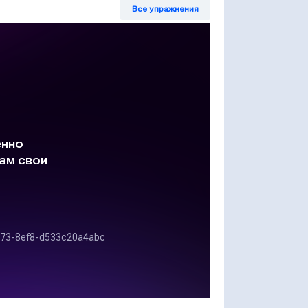
Все упражнения
орой час на 26 км больше, чем за первый, а
кой скоростью летел самолет в последние 2
 так, чтобы отрезок AC был в 2 раза короче