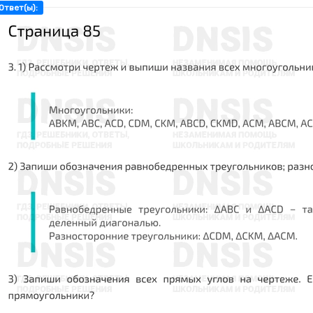
Ответ(ы):