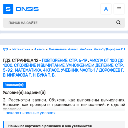
ГДЗ
Математика
4 класс
Математика. 4 класс. Учебник. Часть 1 / Дорофеев Г. В, М
ГДЗ: СТРАНИЦА 12 -
ПОВТОРЕНИЕ. СТР. 6-19
,
ЧИСЛА ОТ 100 ДО
1000. СЛОЖЕНИЕ И ВЫЧИТАНИЕ. УМНОЖЕНИЕ И ДЕЛЕНИЕ. СТР.
5-92
,
МАТЕМАТИКА. 4 КЛАСС. УЧЕБНИК. ЧАСТЬ 1 / ДОРОФЕЕВ Г.
В, МИРАКОВА Т. Н, БУКА Т. Б.
Условие(я):
Условие(я) задания(й):
3. Рассмотри записи. Объясни, как выполнены вычисления.
Вспомни, как проверить правильность вычислений, и сделай
проверку.
↓ показать полные условия
4. Запиши выражения столбиком и выполни вычисления.
Сделай проверку.
Нажми по картинке c решением и она увеличится