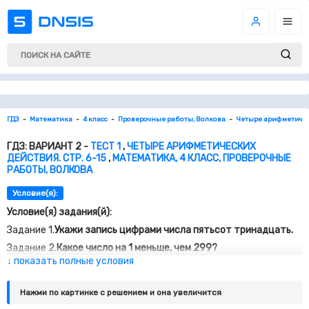
ГДЗ
Математика
4 класс
Проверочные работы, Волкова
Четыре арифметическ
ГДЗ: ВАРИАНТ 2 -
ТЕСТ 1
,
ЧЕТЫРЕ АРИФМЕТИЧЕСКИХ
ДЕЙСТВИЯ. СТР. 6-15
,
МАТЕМАТИКА, 4 КЛАСС, ПРОВЕРОЧНЫЕ
РАБОТЫ, ВОЛКОВА
Условие(я):
Условие(я) задания(й):
Задание 1.
Укажи запись цифрами числа пятьсот тринадцать.
Задание 2.
Какое число на 1 меньше, чем 299?
↓ показать полные условия
Задание 3.
Укажи вычитаемое, если уменьшаемое 698, а
разность 98.
Нажми по картинке c решением и она увеличится
Задание 4.
Укажи выражение, значение которого содержит 3
сот. и 6 дес.