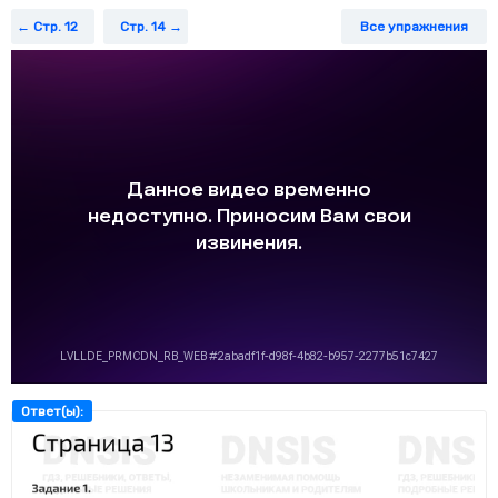
Задание 5.
Укажи правильно вычисленную разность чисел 821
Стр. 12
Стр. 14
Все упражнения
и 569.
Задание 6.
На сколько надо увеличить число 373, чтобы
получить число 622?
Задание 7.
Укажи произведение, которое вычислено правильно.
Задание 8.
Сколько цифр должно быть в частном при делении
числа 441 на 7?
Задание 9.
На сколько надо уменьшить число 260, чтобы
получить произведение чисел 30 и 10?
Ответ(ы):