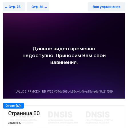
Задание 5.
Укажи длину стороны квадрата, периметр которого
Стр. 75
Стр. 81
Все упражнения
равен 20 см.
Задание 6.
Укажи выражение, в котором разность чисел 7 000
и 900 надо уменьшить в 2 раза.
Задание 7.
Укажи схему числового выражения, в которой
порядок действия проставлен верно.
Ответ(ы):