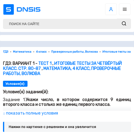
ГДЗ
Математика
4 класс
Проверочные работы, Волкова
Итоговые тесты за ч
ГДЗ: ВАРИАНТ 1 -
ТЕСТ 1
,
ИТОГОВЫЕ ТЕСТЫ ЗА ЧЕТВЁРТЫЙ
КЛАСС. СТР. 80-87
,
МАТЕМАТИКА, 4 КЛАСС, ПРОВЕРОЧНЫЕ
РАБОТЫ, ВОЛКОВА
Условие(я):
Условие(я) задания(й):
Задание 1.
Укажи число, в котором содержится 9 единиц
второго класса и столько же единиц первого класса.
Задание 2.
Укажи число, которое больше, чем 85 093.
↓ показать полные условия
Задание 3.
Сколько килограммов содержится в 16 т 80 кг?
Нажми по картинке c решением и она увеличится
Задание 4.
Укажи выражение, значение которого равно
значению выражения 120 : (30 * 2).