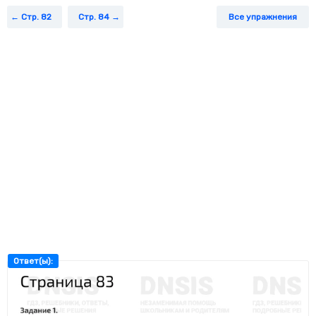
840.
Стр. 82
Стр. 84
Все упражнения
Задание 5.
Укажи выражение, по которому можно вычислить
периметр огорода прямоугольной формы длиной 70 м и
шириной 50 м.
Задание 6.
Сколько прямоугольников на чертеже?
Ответ(ы):