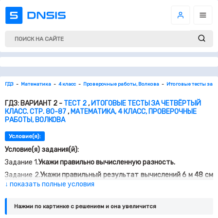
ГДЗ
Математика
4 класс
Проверочные работы, Волкова
Итоговые тесты за ч
ГДЗ: ВАРИАНТ 2 -
ТЕСТ 2
,
ИТОГОВЫЕ ТЕСТЫ ЗА ЧЕТВЁРТЫЙ
КЛАСС. СТР. 80-87
,
МАТЕМАТИКА, 4 КЛАСС, ПРОВЕРОЧНЫЕ
РАБОТЫ, ВОЛКОВА
Условие(я):
Условие(я) задания(й):
Задание 1.
Укажи правильно вычисленную разность.
Задание 2.
Укажи правильный результат вычислений 6 м 48 см
+ 4 м 72 см.
↓ показать полные условия
Задание 3.
Какое число надо записать, чтобы равенство 230 +
420 + _ = 890 – 110 стало верным?
Нажми по картинке c решением и она увеличится
Задание 4.
Укажи все выражения, значениях которых равны