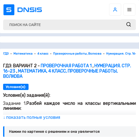
ГДЗ
Математика
4 класс
Проверочные работы, Волкова
Нумерация. Стр. 16-2
ГДЗ: ВАРИАНТ 2 -
ПРОВЕРОЧНАЯ РАБОТА 1
,
НУМЕРАЦИЯ. СТР.
16-23
,
МАТЕМАТИКА, 4 КЛАСС, ПРОВЕРОЧНЫЕ РАБОТЫ,
ВОЛКОВА
Условие(я):
Условие(я) задания(й):
Задание 1.
Разбей каждое число на классы вертикальными
линиями:
Задание 2.
Запиши числа, в которых:
↓ показать полные условия
Задание 4.
В вазе было груш в 2 раза меньше, чем яблок. Когда
в вазу положили еще 4 груши, то их стало столько же, сколько
Нажми по картинке c решением и она увеличится
и яблок. Сколько яблок было в вазе?