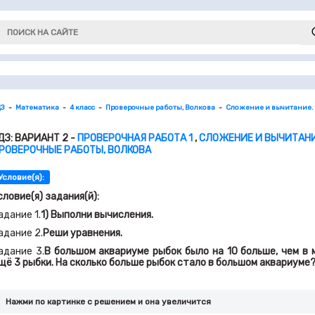
ДЗ
Математика
4 класс
Проверочные работы, Волкова
Сложение и вычитание. С
ДЗ: ВАРИАНТ 2 -
ПРОВЕРОЧНАЯ РАБОТА 1
,
СЛОЖЕНИЕ И ВЫЧИТАНИЕ
РОВЕРОЧНЫЕ РАБОТЫ, ВОЛКОВА
Условие(я):
словие(я) задания(й):
адание 1.
1) Выполни вычисления.
адание 2.
Реши уравнения.
адание 3.
В большом аквариуме рыбок было на 10 больше, чем в 
щё 3 рыбки. На сколько больше рыбок стало в большом аквариуме
Нажми по картинке c решением и она увеличится