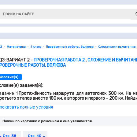
ДЗ
Математика
4 класс
Проверочные работы, Волкова
Сложение и вычитание. С
ДЗ: ВАРИАНТ 2 -
ПРОВЕРОЧНАЯ РАБОТА 2
,
СЛОЖЕНИЕ И ВЫЧИТАНИЕ
РОВЕРОЧНЫЕ РАБОТЫ, ВОЛКОВА
Условие(я):
словие(я) задания(й):
адание 1.
Протяжённость маршрута для автогонок 300 км. На м
ретьего этапов вместе 180 км, а второго и первого – 200 км. Най
адание 2.
В оранжерее срезали красные и жёлтые тюльпаны. 
 показать полные условия
юльпанов меньше, чем жёлтых. Сколько жёлтых тюльпанов среза
адание 3.
Вычисли, записывая вычисления столбиком.
Нажми по картинке c решением и она увеличится
адание 4.
Из данных выражений выбери два выражения и составь и
Стр. 38
Стр. 40