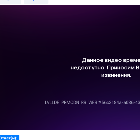
Ответ(ы):