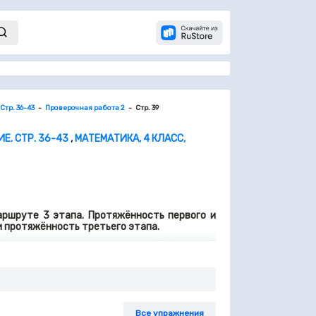
тр. 36-43
Проверочная работа 2
Стр. 39
. СТР. 36-43
,
МАТЕМАТИКА, 4 КЛАСС,
аршруте 3 этапа. Протяжённость первого и
ди протяжённость третьего этапа.
Красных тюльпанов срезали 45. Это на 5
ли?
з них одно верное равенство.
Все упражнения