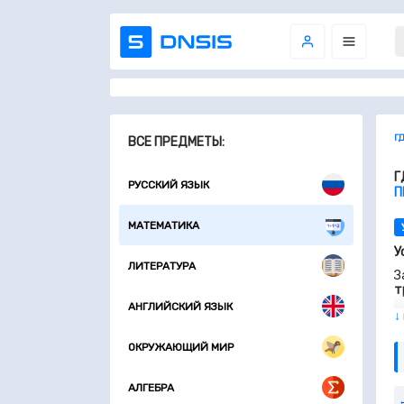
Г
ВСЕ ПРЕДМЕТЫ:
Г
РУССКИЙ ЯЗЫК
П
МАТЕМАТИКА
У
ЛИТЕРАТУРА
З
т
АНГЛИЙСКИЙ ЯЗЫК
З
↓
т
ОКРУЖАЮЩИЙ МИР
З
З
АЛГЕБРА