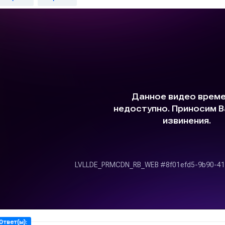
адание 7.
Если число 60 000 уменьшить на …, то получится 57 000.
адание 8.
Число 39 000 меньше, чем 40 000, на ….
адание 9.
Если число 900 увеличить на …, то получится 15 900.
Ответ(ы):