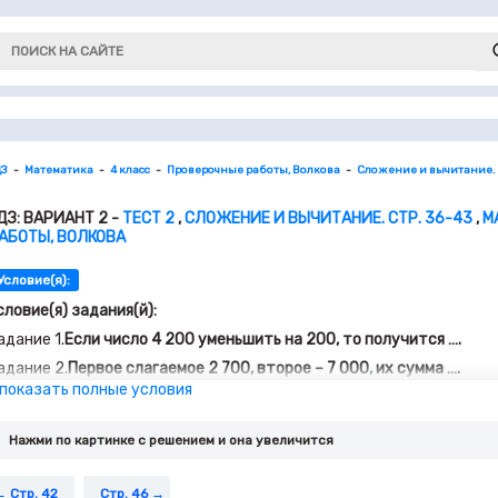
ДЗ
Математика
4 класс
Проверочные работы, Волкова
Сложение и вычитание. С
ДЗ: ВАРИАНТ 2 -
ТЕСТ 2
,
СЛОЖЕНИЕ И ВЫЧИТАНИЕ. СТР. 36-43
,
М
АБОТЫ, ВОЛКОВА
Условие(я):
словие(я) задания(й):
адание 1.
Если число 4 200 уменьшить на 200, то получится ….
адание 2.
Первое слагаемое 2 700, второе – 7 000, их сумма ….
 показать полные условия
адание 3.
Число 400 меньше, чем 6 405, на ….
адание 4.
Если из числа … вычесть 200, то получится 16 000.
Нажми по картинке c решением и она увеличится
адание 5.
Уменьшаемое 84 000, вычитаемое 20 000, разность ….
адание 6.
Вычисли и запиши сумму и разность чисел 8 706 и 4 587.
Стр. 42
Стр. 46