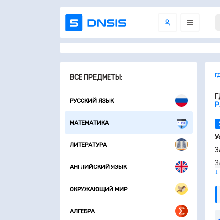
Г
ВСЕ ПРЕДМЕТЫ:
Г
РУССКИЙ ЯЗЫК
Р
МАТЕМАТИКА
У
ЛИТЕРАТУРА
З
З
АНГЛИЙСКИЙ ЯЗЫК
↓
З
З
ОКРУЖАЮЩИЙ МИР
З
АЛГЕБРА
З