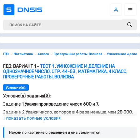
ГДЗ
Математика
4 класс
Проверочные работы, Волкова
Умножение и деление
ГДЗ: ВАРИАНТ 1 -
ТЕСТ 1
,
УМНОЖЕНИЕ И ДЕЛЕНИЕ НА
ОДНОЗНАЧНОЕ ЧИСЛО. СТР. 44-53
,
МАТЕМАТИКА, 4 КЛАСС,
ПРОВЕРОЧНЫЕ РАБОТЫ, ВОЛКОВА
Условие(я):
Условие(я) задания(й):
Задание 1.
Укажи произведение чисел 600 и 7.
Задание 2.
Укажи число, которое в 4 раза меньше, чем 28 000.
↓ показать полные условия
Задание 3.
Какое число надо умножить на 8, чтобы получить 4
800?
Нажми по картинке c решением и она увеличится
Задание 4.
Укажи произведение, если первый множитель –
частное чисел 756 и 7, а второй – 0.