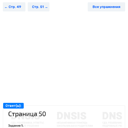
Задание 5.
Укажи правильно вычисленное произведение.
Стр. 49
Стр. 51
Все упражнения
Задание 6.
Во сколько раз 320 больше, чем 4?
Задание 7.
Укажи правильно найденные частное и остаток.
Задание 8.
Укажи значение неизвестного, которое получится
при решении уравнения х * 6 = 200 + 340.
Задание 9.
Укажи знак действия, который надо записать,
чтобы стало верным равенство 5 900 – 4 100 = 5 400 … 3.
Ответ(ы):