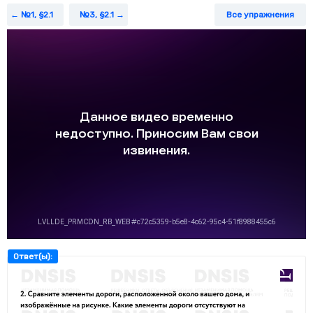
№1, §2.1
№3, §2.1
Все упражнения
Ответ(ы):