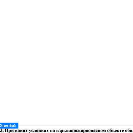
Ответ(ы):