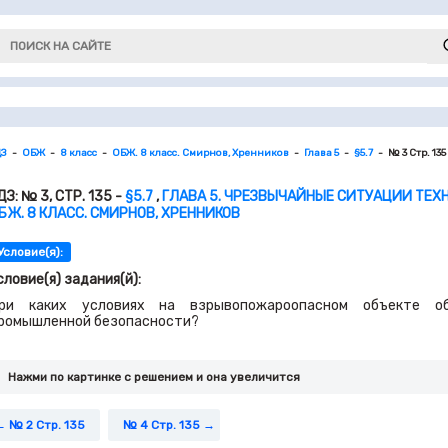
ДЗ
ОБЖ
8 класс
ОБЖ. 8 класс. Смирнов, Хренников
Глава 5
§5.7
№ 3 Стр. 135
ДЗ: № 3, СТР. 135 -
§5.7
,
ГЛАВА 5. ЧРЕЗВЫЧАЙНЫЕ СИТУАЦИИ ТЕХ
БЖ. 8 КЛАСС. СМИРНОВ, ХРЕННИКОВ
Условие(я):
словие(я) задания(й):
ри каких условиях на взрывопожароопасном объекте об
ромышленной безопасности?
Нажми по картинке c решением и она увеличится
№ 2 Стр. 135
№ 4 Стр. 135