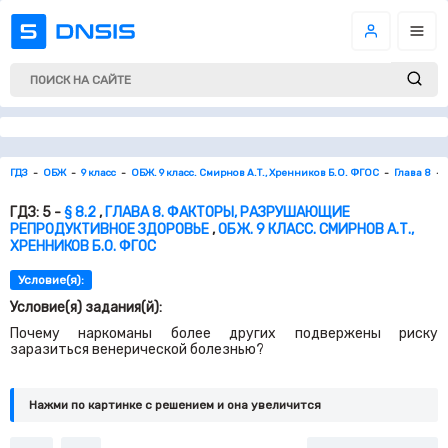
ГДЗ
ОБЖ
9 класс
ОБЖ. 9 класс. Смирнов А.Т., Хренников Б.О. ФГОС
Глава 8
ГДЗ: 5 -
§ 8.2
,
ГЛАВА 8. ФАКТОРЫ, РАЗРУШАЮЩИЕ
РЕПРОДУКТИВНОЕ ЗДОРОВЬЕ
,
ОБЖ. 9 КЛАСС. СМИРНОВ А.Т.,
ХРЕННИКОВ Б.О. ФГОС
Условие(я):
Условие(я) задания(й):
Почему наркоманы более других подвержены риску
заразиться венерической болезнью?
Нажми по картинке c решением и она увеличится