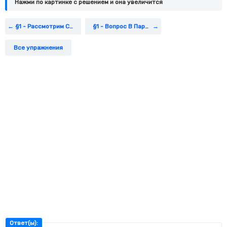
Нажми по картинке c решением и она увеличится
§1 - Рассмотрим Схему
§1 - Вопрос В Параграфе
Все упражнения
Ответ(ы):