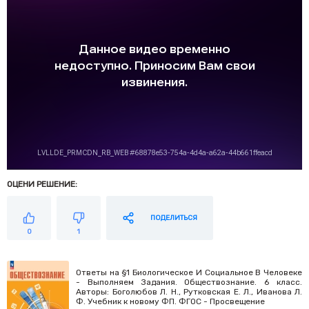
ОЦЕНИ РЕШЕНИЕ:
ПОДЕЛИТЬСЯ
0
1
Ответы на §1 Биологическое И Социальное В Человеке
- Выполняем Задания. Обществознание. 6 класс.
Авторы: Боголюбов Л. Н., Рутковская Е. Л., Иванова Л.
Ф. Учебник к новому ФП. ФГОС - Просвещение