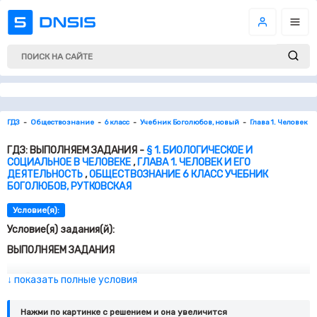
ГДЗ
Обществознание
6 класс
Учебник Боголюбов, новый
Глава 1. Человек И
ГДЗ: ВЫПОЛНЯЕМ ЗАДАНИЯ -
§ 1. БИОЛОГИЧЕСКОЕ И
СОЦИАЛЬНОЕ В ЧЕЛОВЕКЕ
,
ГЛАВА 1. ЧЕЛОВЕК И ЕГО
ДЕЯТЕЛЬНОСТЬ
,
ОБЩЕСТВОЗНАНИЕ 6 КЛАСС УЧЕБНИК
БОГОЛЮБОВ, РУТКОВСКАЯ
Условие(я):
Условие(я) задания(й):
ВЫПОЛНЯЕМ ЗАДАНИЯ
Сравните понятия «любознательность» и
↓ показать полные условия
«любопытство». Можно ли считать их синонимами или
это разные качества человека? Проверьте свои
Нажми по картинке c решением и она увеличится
суждения по толковому словарю.