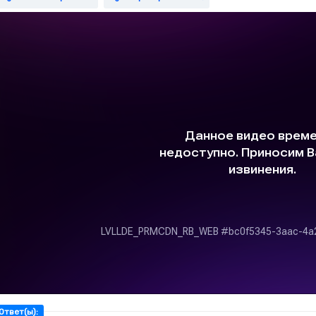
Ответ(ы):