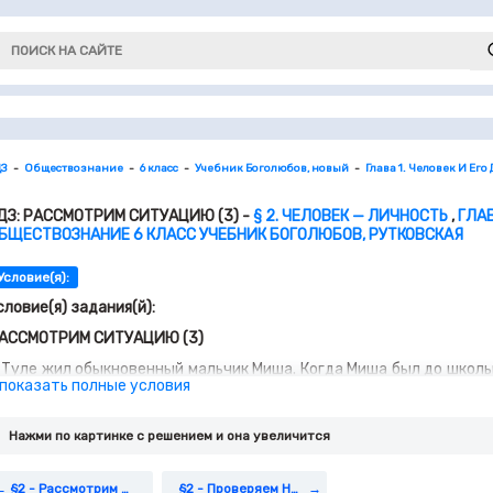
ДЗ
Обществознание
6 класс
Учебник Боголюбов, новый
Глава 1. Человек И Его
ДЗ: РАССМОТРИМ СИТУАЦИЮ (3) -
§ 2. ЧЕЛОВЕК — ЛИЧНОСТЬ
,
ГЛАВ
БЩЕСТВОЗНАНИЕ 6 КЛАСС УЧЕБНИК БОГОЛЮБОВ, РУТКОВСКАЯ
Условие(я):
словие(я) задания(й):
АССМОТРИМ СИТУАЦИЮ (3)
 Туле жил обыкновенный мальчик Миша. Когда Миша был до­ школьн
 показать полные условия
тал бояться собак: избегал мест, где мог их встретить, не по
меялись над ним, обзывали трусом. Тогда Миша решил избавитьс
му щенка, кормил его, гулял с ним, занимался на собачьей площад
Нажми по картинке c решением и она увеличится
ожно ли ещё не взрослого человека назвать сильной личностью?
акие качества проявил Миша, чтобы преодолеть свой страх?
§2 - Рассмотрим Ситуацию (2)
§2 - Проверяем Наши Знания И Умения