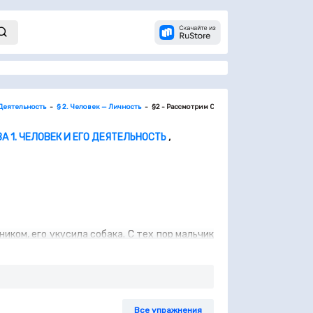
 Деятельность
§ 2. Человек — Личность
§2 - Рассмотрим Ситуацию (3)
А 1. ЧЕЛОВЕК И ЕГО ДЕЯТЕЛЬНОСТЬ
,
иком, его укусила собака. С тех пор мальчик
дходил даже к знакомым псам. Одноклассники
я от страха. Он попросил родителей купить
ке и постепенно преодолел свой страх.
Все упражнения