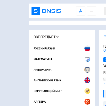
Г
ВСЕ ПРЕДМЕТЫ:
Г
РУССКИЙ ЯЗЫК
О
МАТЕМАТИКА
У
ЛИТЕРАТУРА
Р
В
АНГЛИЙСКИЙ ЯЗЫК
↓
с
с
е
ОКРУЖАЮЩИЙ МИР
М
АЛГЕБРА
К