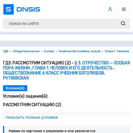
ГДЗ
Обществознание
6 класс
Учебник Боголюбов, новый
Глава 1. Человек И
ГДЗ: РАССМОТРИМ СИТУАЦИЮ (2) -
§ 3. ОТРОЧЕСТВО — ОСОБАЯ
ПОРА ЖИЗНИ
,
ГЛАВА 1. ЧЕЛОВЕК И ЕГО ДЕЯТЕЛЬНОСТЬ
,
ОБЩЕСТВОЗНАНИЕ 6 КЛАСС УЧЕБНИК БОГОЛЮБОВ,
РУТКОВСКАЯ
Условие(я):
Условие(я) задания(й):
РАССМОТРИМ СИТУАЦИЮ (2)
Это произошло на заброшенном карьере.
↓ показать полные условия
Тринадцатилетняя Оле­ся Пушмина с друзьями пришла
сюда загорать и купаться. Неподалёку от ребят дед учил
Нажми по картинке c решением и она увеличится
восьмилетнего внука плавать. Вдруг девочка заметила,