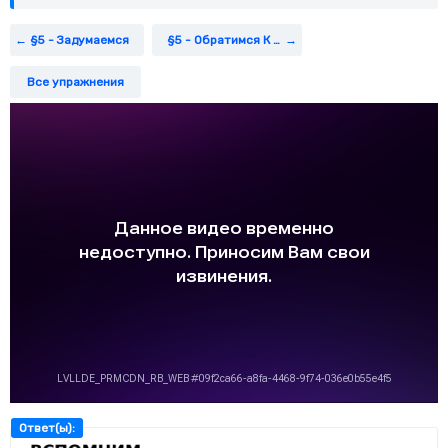
§5 - Задумаемся
§5 - Обратимся К Фактам
Все упражнения
Ответ(ы):