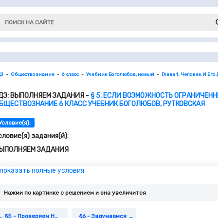
ДЗ
Обществознание
6 класс
Учебник Боголюбов, новый
Глава 1. Человек И Его
ДЗ: ВЫПОЛНЯЕМ ЗАДАНИЯ -
§ 5. ЕСЛИ ВОЗМОЖНОСТЬ ОГРАНИЧЕН
БЩЕСТВОЗНАНИЕ 6 КЛАСС УЧЕБНИК БОГОЛЮБОВ, РУТКОВСКАЯ
Условие(я):
словие(я) задания(й):
ЫПОЛНЯЕМ ЗАДАНИЯ
«Перед тобой закрыты только те двери, которые ты считаешь
 показать полные условия
писатель Сергей Федин. Какой смысл, по-вашему, заложен в эт
информацию из параграфа по изучаемой теме.
Нажми по картинке c решением и она увеличится
Новая сцена Мариинского театра в Санкт-Петербурге оснащен
Выскажите предположение о том, как в связи с этим меняется 
В Алтайском крае было израсходовано более 65 млн рублей на 
§5 - Проверяем Наши Знания И Умения
§6 - Задумаемся