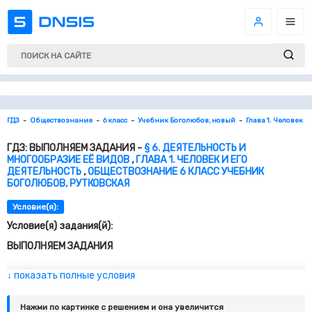
ГДЗ
Обществознание
6 класс
Учебник Боголюбов, новый
Глава 1. Человек И
ГДЗ: ВЫПОЛНЯЕМ ЗАДАНИЯ -
§ 6. ДЕЯТЕЛЬНОСТЬ И
МНОГООБРАЗИЕ ЕЁ ВИДОВ
,
ГЛАВА 1. ЧЕЛОВЕК И ЕГО
ДЕЯТЕЛЬНОСТЬ
,
ОБЩЕСТВОЗНАНИЕ 6 КЛАСС УЧЕБНИК
БОГОЛЮБОВ, РУТКОВСКАЯ
Условие(я):
Условие(я) задания(й):
ВЫПОЛНЯЕМ ЗАДАНИЯ
Древнегреческий баснописец Эзоп поведал миру одну
↓ показать полные условия
историю: «В предсмертный свой час призвал крестьянин
своих сыновей и, желая приохотить их к занятию
Нажми по картинке c решением и она увеличится
земледелием, говорит им: «Дети мои, я умираю. Обыщите