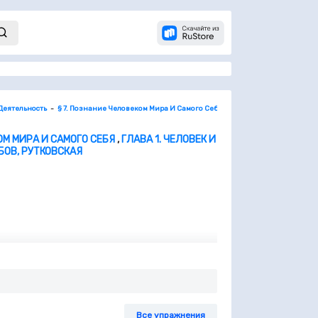
 Деятельность
§ 7. Познание Человеком Мира И Самого Себя
§7 - Проверяем Наши 
ОМ МИРА И САМОГО СЕБЯ
,
ГЛАВА 1. ЧЕЛОВЕК И
ОВ, РУТКОВСКАЯ
 периоды жизни?
Все упражнения