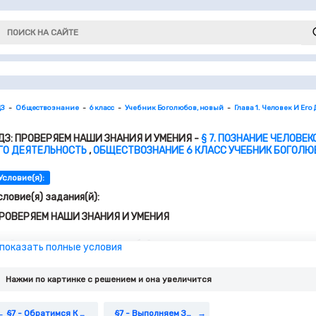
ДЗ
Обществознание
6 класс
Учебник Боголюбов, новый
Глава 1. Человек И Его
ДЗ: ПРОВЕРЯЕМ НАШИ ЗНАНИЯ И УМЕНИЯ -
§ 7. ПОЗНАНИЕ ЧЕЛОВЕК
ГО ДЕЯТЕЛЬНОСТЬ
,
ОБЩЕСТВОЗНАНИЕ 6 КЛАСС УЧЕБНИК БОГОЛЮБ
Условие(я):
словие(я) задания(й):
РОВЕРЯЕМ НАШИ ЗНАНИЯ И УМЕНИЯ
Зачем человек познаёт себя?
 показать полные условия
Влияет ли самооценка на поведение человека?
Нужно ли сравнивать себя с другими и с самим собой в разные
Нажми по картинке c решением и она увеличится
Каждый ли из нас талантлив? Как это узнать?
Как найти дело по душе?
§7 - Обратимся К Фактам
§7 - Выполняем Задания