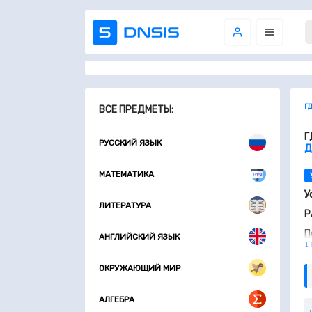
Г
ВСЕ ПРЕДМЕТЫ:
Г
РУССКИЙ ЯЗЫК
Д
МАТЕМАТИКА
У
ЛИТЕРАТУРА
Р
П
АНГЛИЙСКИЙ ЯЗЫК
↓
з
У
ОКРУЖАЮЩИЙ МИР
о
с
с
АЛГЕБРА
с