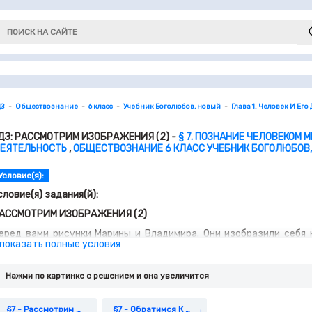
ДЗ
Обществознание
6 класс
Учебник Боголюбов, новый
Глава 1. Человек И Его
ДЗ: РАССМОТРИМ ИЗОБРАЖЕНИЯ (2) -
§ 7. ПОЗНАНИЕ ЧЕЛОВЕКОМ 
ЕЯТЕЛЬНОСТЬ
,
ОБЩЕСТВОЗНАНИЕ 6 КЛАСС УЧЕБНИК БОГОЛЮБОВ,
Условие(я):
словие(я) задания(й):
АССМОТРИМ ИЗОБРАЖЕНИЯ (2)
еред вами рисунки Марины и Владимира. Они изобразили себя 
 показать полные условия
аняты другими ребятами.
 Марины самооценка занижена: она изобразила себя на самой ниж
тношениях хуже своих друзей. Марина явно не знает себя, ни
Нажми по картинке c решением и она увеличится
тавит себе плохую оценку. А Владимир, наоборот, пере­ оценивает
реди которых он кажется умнее и способнее. Его самооценка за
тупеньке.
§7 - Рассмотрим Изображения (1)
§7 - Обратимся К Фактам