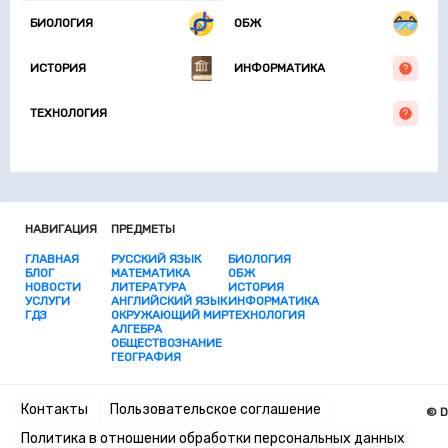
БИОЛОГИЯ
ОБЖ
ИСТОРИЯ
ИНФОРМАТИКА
ТЕХНОЛОГИЯ
НАВИГАЦИЯ
ПРЕДМЕТЫ
ГЛАВНАЯ
РУССКИЙ ЯЗЫК
БИОЛОГИЯ
БЛОГ
МАТЕМАТИКА
ОБЖ
НОВОСТИ
ЛИТЕРАТУРА
ИСТОРИЯ
УСЛУГИ
АНГЛИЙСКИЙ ЯЗЫК
ИНФОРМАТИКА
ГДЗ
ОКРУЖАЮЩИЙ МИР
ТЕХНОЛОГИЯ
АЛГЕБРА
ОБЩЕСТВОЗНАНИЕ
ГЕОГРАФИЯ
Контакты
Пользовательское соглашение
© D
Политика в отношении обработки персональных данных