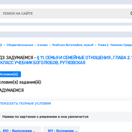
ДЗ
Обществознание
6 класс
Учебник Боголюбов, новый
Глава 2. Человек Сред
ДЗ: ЗАДУМАЕМСЯ -
§ 11. СЕМЬЯ И СЕМЕЙНЫЕ ОТНОШЕНИЯ
,
ГЛАВА 2
 КЛАСС УЧЕБНИК БОГОЛЮБОВ, РУТКОВСКАЯ
Условие(я):
словие(я) задания(й):
АДУМАЕМСЯ
Л. Н. Толстой писал, что все счастливые семьи похожи друг на
 показать полные условия
несчастлива по-своему. Так ли это?
Что необходимо, чтобы семья была счастливой?
Нажми по картинке c решением и она увеличится
Почему родители не всегда понимают своих детей, а дети — р
§10 - Выполняем Задания
§11 - Вспомним