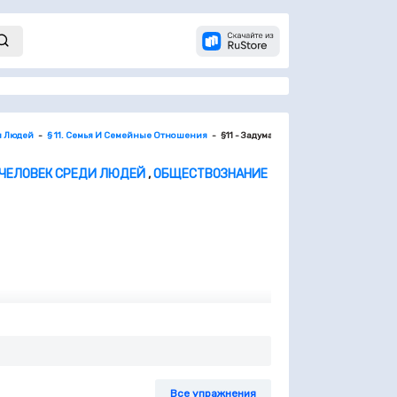
и Людей
§ 11. Семья И Семейные Отношения
§11 - Задумаемся
. ЧЕЛОВЕК СРЕДИ ЛЮДЕЙ
,
ОБЩЕСТВОЗНАНИЕ
 друга, каждая несчастливая семья
одителей?
Все упражнения