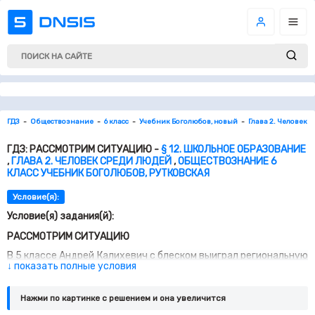
ГДЗ
Обществознание
6 класс
Учебник Боголюбов, новый
Глава 2. Человек 
ГДЗ: РАССМОТРИМ СИТУАЦИЮ -
§ 12. ШКОЛЬНОЕ ОБРАЗОВАНИЕ
,
ГЛАВА 2. ЧЕЛОВЕК СРЕДИ ЛЮДЕЙ
,
ОБЩЕСТВОЗНАНИЕ 6
КЛАСС УЧЕБНИК БОГОЛЮБОВ, РУТКОВСКАЯ
Условие(я):
Условие(я) задания(й):
РАССМОТРИМ СИТУАЦИЮ
В 5 классе Андрей Калихевич с блеском выиграл региональную
↓ показать полные условия
олимпиаду по математике, и профессор математического
факультета Адыгейского государственного университета
пригласил мальчика заниматься с ним. Можно было брать
Нажми по картинке c решением и она увеличится
уроки по Интернету, но в горном селе, где жил мальчик,
интернет-связи тогда не было. Она была в посёлке за 14,5 км