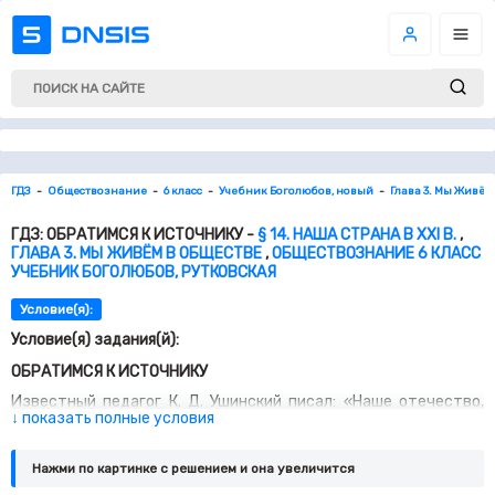
ГДЗ
Обществознание
6 класс
Учебник Боголюбов, новый
Глава 3. Мы Живём
ГДЗ: ОБРАТИМСЯ К ИСТОЧНИКУ -
§ 14. НАША СТРАНА В XXI В.
,
ГЛАВА 3. МЫ ЖИВЁМ В ОБЩЕСТВЕ
,
ОБЩЕСТВОЗНАНИЕ 6 КЛАСС
УЧЕБНИК БОГОЛЮБОВ, РУТКОВСКАЯ
Условие(я):
Условие(я) задания(й):
ОБРАТИМСЯ К ИСТОЧНИКУ
Известный педагог К. Д. Ушинский писал: «Наше отечество,
↓ показать полные условия
наша родина — матушка Россия. Отечеством мы зовём Россию
потому, что в ней жили испокон веку наши отцы и деды.
Родиной мы зовём её потому, что в ней мы родились, в ней
Нажми по картинке c решением и она увеличится
говорят родным нам языком, и всё в ней для нас родное, а
матерью — потому, что она вскормила нас своим хлебом,