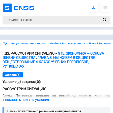
ГДЗ
Обществознание
6 класс
Учебник Боголюбов, новый
Глава 3. Мы Живём
ГДЗ: РАССМОТРИМ СИТУАЦИЮ -
§ 15. ЭКОНОМИКА — ОСНОВА
ЖИЗНИ ОБЩЕСТВА
,
ГЛАВА 3. МЫ ЖИВЁМ В ОБЩЕСТВЕ
,
ОБЩЕСТВОЗНАНИЕ 6 КЛАСС УЧЕБНИК БОГОЛЮБОВ,
РУТКОВСКАЯ
Условие(я):
Условие(я) задания(й):
РАССМОТРИМ СИТУАЦИЮ
Семья Петровых решила на семейном совете, что для
↓ показать полные условия
укрепления здоровья полезно было бы всем заняться спортом.
Определив интересы и возможности членов семьи, они
остановили свой выбор на занятиях лыжами. Составили
Нажми по картинке c решением и она увеличится
список предметов, которые необходимо было приобрести, и,