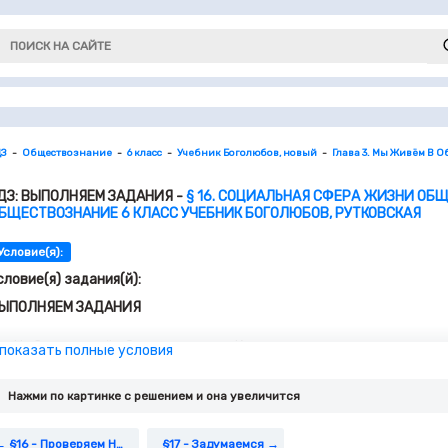
ДЗ
Обществознание
6 класс
Учебник Боголюбов, новый
Глава 3. Мы Живём В 
ДЗ: ВЫПОЛНЯЕМ ЗАДАНИЯ -
§ 16. СОЦИАЛЬНАЯ СФЕРА ЖИЗНИ ОБ
БЩЕСТВОЗНАНИЕ 6 КЛАСС УЧЕБНИК БОГОЛЮБОВ, РУТКОВСКАЯ
Условие(я):
словие(я) задания(й):
ЫПОЛНЯЕМ ЗАДАНИЯ
На Земле живёт 8 млрд человек. Количество же социальных гру
 показать полные условия
8-10 млрд. Один человек может состоять в 5-6 группах. В скол
ваша деятельность в каждой из них?
Нажми по картинке c решением и она увеличится
На основе знаний по истории приведите примеры групп, котор
положение в обществе занимали эти группы? Каким было полож
положением были связаны доходы людей и их возможности уд
§16 - Проверяем Наши Знания И Умения
§17 - Задумаемся