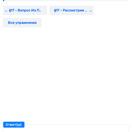
§17 - Вопрос Из Параграфа
§17 - Рассмотрим Схему (3)
Все упражнения
Ответ(ы):