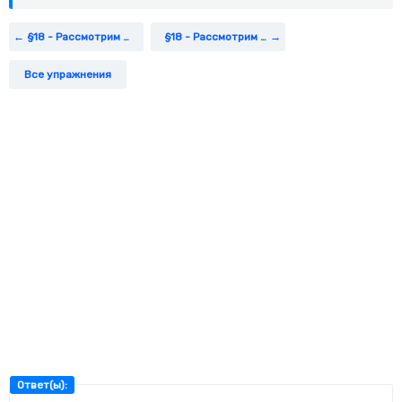
недели.
§18 - Рассмотрим Изображения (3)
§18 - Рассмотрим Схему (2)
Все упражнения
Ответ(ы):