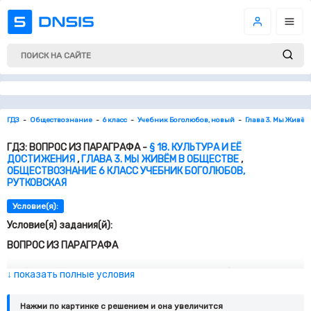
ГДЗ
Обществознание
6 класс
Учебник Боголюбов, новый
Глава 3. Мы Живём
ГДЗ: ВОПРОС ИЗ ПАРАГРАФА -
§ 18. КУЛЬТУРА И ЕЁ
ДОСТИЖЕНИЯ
,
ГЛАВА 3. МЫ ЖИВЁМ В ОБЩЕСТВЕ
,
ОБЩЕСТВОЗНАНИЕ 6 КЛАСС УЧЕБНИК БОГОЛЮБОВ,
РУТКОВСКАЯ
Условие(я):
Условие(я) задания(й):
ВОПРОС ИЗ ПАРАГРАФА
Задумайтесь, достаточно ли для того, чтобы стать
↓ показать полные условия
культурным человеком, прочитать книгу модного
писателя, побывать на разрекламированной выставке
Нажми по картинке c решением и она увеличится
или посмотреть самый разрекламированный фильм