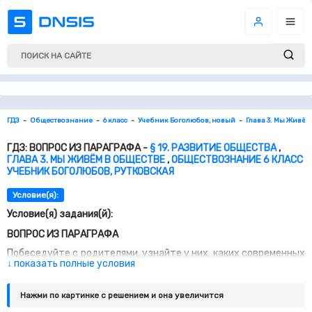
ГДЗ
Обществознание
6 класс
Учебник Боголюбов, новый
Глава 3. Мы Живём
ГДЗ: ВОПРОС ИЗ ПАРАГРАФА -
§ 19. РАЗВИТИЕ ОБЩЕСТВА
,
ГЛАВА 3. МЫ ЖИВЁМ В ОБЩЕСТВЕ
,
ОБЩЕСТВОЗНАНИЕ 6 КЛАСС
УЧЕБНИК БОГОЛЮБОВ, РУТКОВСКАЯ
Условие(я):
Условие(я) задания(й):
ВОПРОС ИЗ ПАРАГРАФА
Побеседуйте с родителями, узнайте у них, каких современных
↓ показать полные условия
технических средств для домашнего обихода не было в то
время, когда они сами были подростками. Выясните их
отношение к этим новшествам. Поразмышляйте над тем, как
Нажми по картинке c решением и она увеличится
могла бы измениться ваша жизнь, если бы не было
посудомоечных и стиральных машин, пылесосов, блендеров и