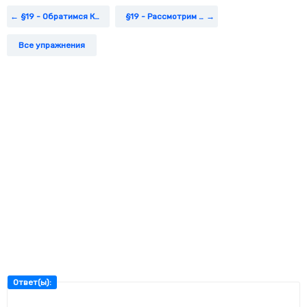
т. д.
§19 - Обратимся К Фактам (1)
§19 - Рассмотрим Изображения (1)
Все упражнения
Ответ(ы):