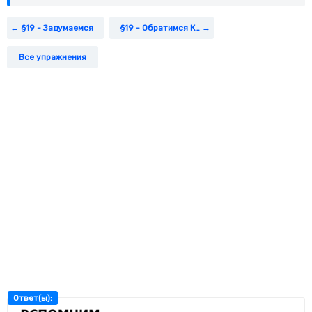
§19 - Задумаемся
§19 - Обратимся К Фактам (1)
Все упражнения
Ответ(ы):