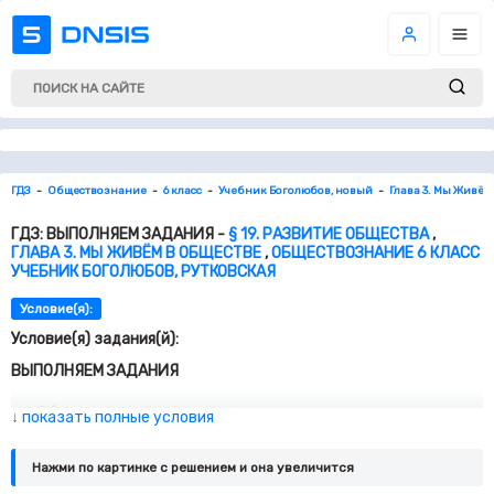
ГДЗ
Обществознание
6 класс
Учебник Боголюбов, новый
Глава 3. Мы Живём
ГДЗ: ВЫПОЛНЯЕМ ЗАДАНИЯ -
§ 19. РАЗВИТИЕ ОБЩЕСТВА
,
ГЛАВА 3. МЫ ЖИВЁМ В ОБЩЕСТВЕ
,
ОБЩЕСТВОЗНАНИЕ 6 КЛАСС
УЧЕБНИК БОГОЛЮБОВ, РУТКОВСКАЯ
Условие(я):
Условие(я) задания(й):
ВЫПОЛНЯЕМ ЗАДАНИЯ
Общественный прогресс противоречив: продвижение в
↓ показать полные условия
какой-либо сфере может приводить не только к
положительным, но и к отрицательным последствиям.
Нажми по картинке c решением и она увеличится
Завершите заполнение представленной ниже таблицы,
заполнив свободные ячейки (в тетради).