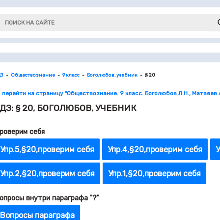
ДЗ
Обществознание
9 класс
Боголюбов, учебник
§ 20
 перейти на страницу "Обществознание. 9 класс. Боголюбов Л.Н., Матвеев 
ДЗ: § 20, БОГОЛЮБОВ, УЧЕБНИК
роверим себя
Упр.5,§20,проверим себя
Упр.4,§20,проверим себя
У
Упр.2,§20,проверим себя
Упр.1,§20,проверим себя
опросы внутри параграфа "?"
Вопросы параграфа