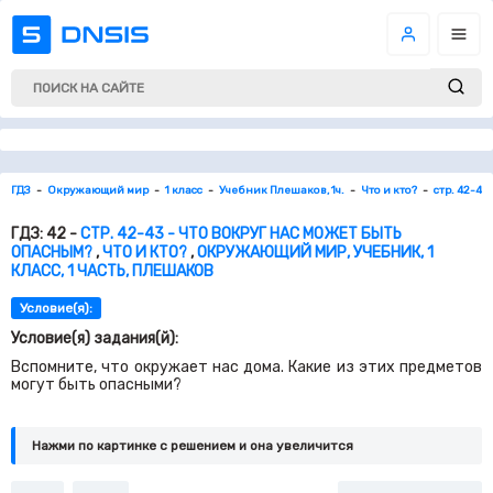
ГДЗ
Окружающий мир
1 класс
Учебник Плешаков, 1ч.
Что и кто?
стр. 42-43
ГДЗ: 42 -
СТР. 42-43 - ЧТО ВОКРУГ НАС МОЖЕТ БЫТЬ
ОПАСНЫМ?
,
ЧТО И КТО?
,
ОКРУЖАЮЩИЙ МИР, УЧЕБНИК, 1
КЛАСС, 1 ЧАСТЬ, ПЛЕШАКОВ
Условие(я):
Условие(я) задания(й):
Вспомните, что окружает нас дома. Какие из этих предметов
могут быть опасными?
Нажми по картинке c решением и она увеличится