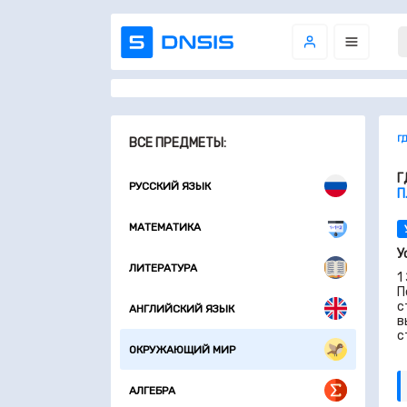
Г
ВСЕ ПРЕДМЕТЫ:
Г
РУССКИЙ ЯЗЫК
П
МАТЕМАТИКА
У
ЛИТЕРАТУРА
1
П
с
АНГЛИЙСКИЙ ЯЗЫК
в
с
ОКРУЖАЮЩИЙ МИР
АЛГЕБРА