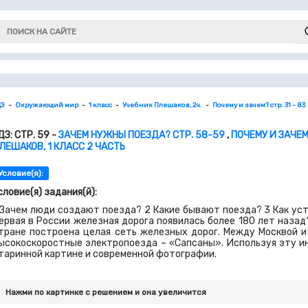
ДЗ
Окружающий мир
1 класс
Учебник Плешаков, 2ч.
Почему и зачем? стр. 31 - 83
ДЗ: СТР. 59 -
ЗАЧЕМ НУЖНЫ ПОЕЗДА? СТР. 58-59
,
ПОЧЕМУ И ЗАЧЕМ?
ЛЕШАКОВ, 1 КЛАСС 2 ЧАСТЬ
Условие(я):
словие(я) задания(й):
 Зачем люди создают поезда? 2 Какие бывают поезда? 3 Как уст
ервая в России железная дорога появилась более 180 лет назад
тране построена целая сеть железных дорог. Между Москвой 
ысокоскоростные электропоезда – «Сапсаны». Используя эту и
таринной картине и современной фотографии.
Нажми по картинке c решением и она увеличится