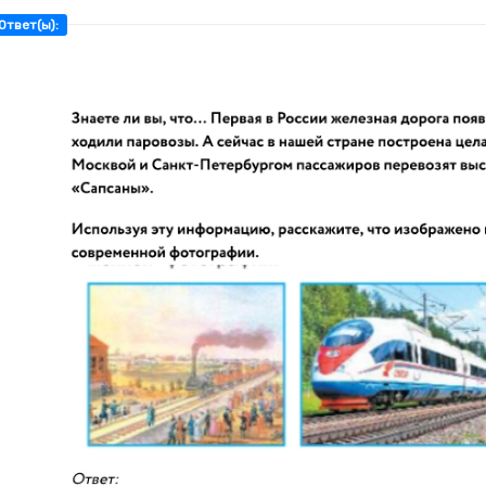
Ответ(ы):