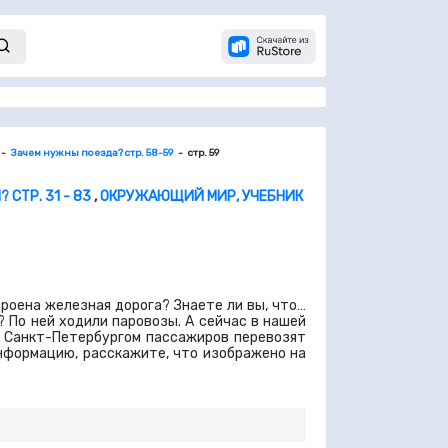
Зачем нужны поезда? стр. 58-59
стр. 59
 СТР. 31 - 83
,
ОКРУЖАЮЩИЙ МИР, УЧЕБНИК
роена железная дорога? Знаете ли вы, что…
? По ней ходили паровозы. А сейчас в нашей
и Санкт-Петербургом пассажиров перевозят
нформацию, расскажите, что изображено на