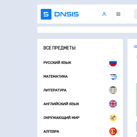
Г
ВСЕ ПРЕДМЕТЫ:
РУССКИЙ ЯЗЫК
МАТЕМАТИКА
ЛИТЕРАТУРА
АНГЛИЙСКИЙ ЯЗЫК
ОКРУЖАЮЩИЙ МИР
АЛГЕБРА