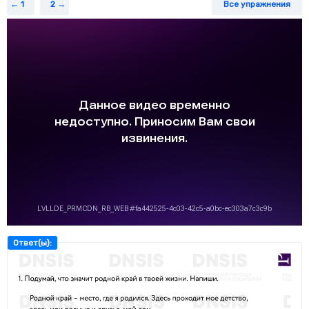
1
2
Все упражнения
Ответ(ы):