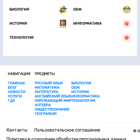
БИОЛОГИЯ
ОБЖ
ИСТОРИЯ
ИНФОРМАТИКА
ТЕХНОЛОГИЯ
НАВИГАЦИЯ
ПРЕДМЕТЫ
ГЛАВНАЯ
РУССКИЙ ЯЗЫК
БИОЛОГИЯ
БЛОГ
МАТЕМАТИКА
ОБЖ
НОВОСТИ
ЛИТЕРАТУРА
ИСТОРИЯ
УСЛУГИ
АНГЛИЙСКИЙ ЯЗЫК
ИНФОРМАТИКА
ГДЗ
ОКРУЖАЮЩИЙ МИР
ТЕХНОЛОГИЯ
АЛГЕБРА
ОБЩЕСТВОЗНАНИЕ
ГЕОГРАФИЯ
Контакты
Пользовательское соглашение
© D
Политика в отношении обработки персональных данных