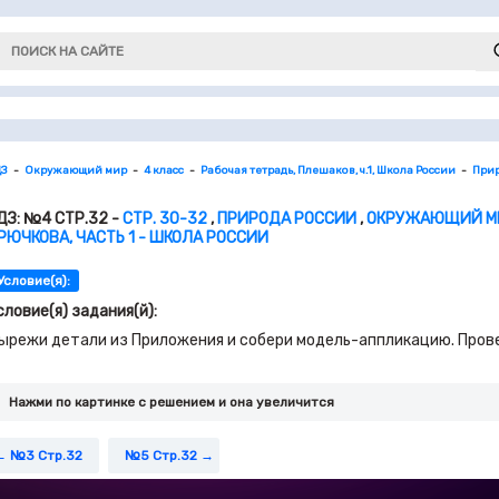
ДЗ
Окружающий мир
4 класс
Рабочая тетрадь, Плешаков, ч.1, Школа России
Прир
ДЗ: №4 СТР.32 -
СТР. 30-32
,
ПРИРОДА РОССИИ
,
ОКРУЖАЮЩИЙ МИР
РЮЧКОВА, ЧАСТЬ 1 - ШКОЛА РОССИИ
Условие(я):
словие(я) задания(й):
ырежи детали из Приложения и собери модель-аппликацию. Провер
Нажми по картинке c решением и она увеличится
№3 Стр.32
№5 Стр.32