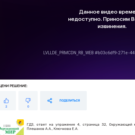
ЦЕНИ РЕШЕНИЕ:
ПОДЕЛИТЬСЯ
2
0
ГДЗ, ответ на упражение 4, страница 32, Окружающий м
Плешаков А.А., Ключкова Е.А.