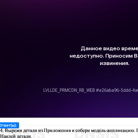
Ответ(ы):