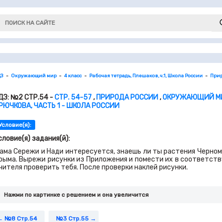
ДЗ
Окружающий мир
4 класс
Рабочая тетрадь, Плешаков, ч.1, Школа России
Прир
ДЗ: №2 СТР.54 -
СТР. 54-57
,
ПРИРОДА РОССИИ
,
ОКРУЖАЮЩИЙ МИР
РЮЧКОВА, ЧАСТЬ 1 - ШКОЛА РОССИИ
Условие(я):
словие(я) задания(й):
ама Сережи и Нади интересуется, знаешь ли ты растения Черном
рыма. Вырежи рисунки из Приложения и помести их в соответств
чителя проверить тебя. После проверки наклей рисунки.
Нажми по картинке c решением и она увеличится
№8 Стр.54
№3 Стр.55