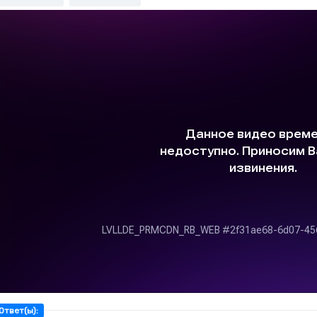
Ответ(ы):