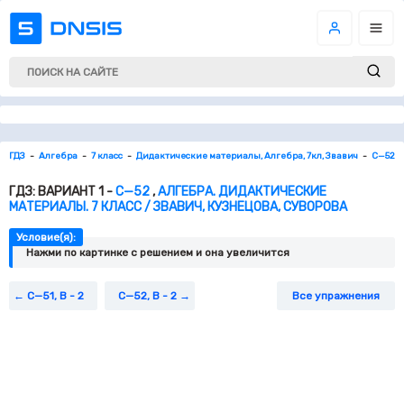
ГДЗ
Алгебра
7 класс
Дидактические материалы, Алгебра, 7кл, Звавич
С—52
ГДЗ: ВАРИАНТ 1 -
С—52
,
АЛГЕБРА. ДИДАКТИЧЕСКИЕ
МАТЕРИАЛЫ. 7 КЛАСС / ЗВАВИЧ, КУЗНЕЦОВА, СУВОРОВА
Условие(я):
Нажми по картинке c решением и она увеличится
С—51, В - 2
С—52, В - 2
Все упражнения