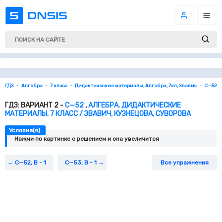
ГДЗ
Алгебра
7 класс
Дидактические материалы, Алгебра, 7кл, Звавич
С—52
ГДЗ: ВАРИАНТ 2 -
С—52
,
АЛГЕБРА. ДИДАКТИЧЕСКИЕ
МАТЕРИАЛЫ. 7 КЛАСС / ЗВАВИЧ, КУЗНЕЦОВА, СУВОРОВА
Условие(я):
Нажми по картинке c решением и она увеличится
С—52, В - 1
С—53, В - 1
Все упражнения