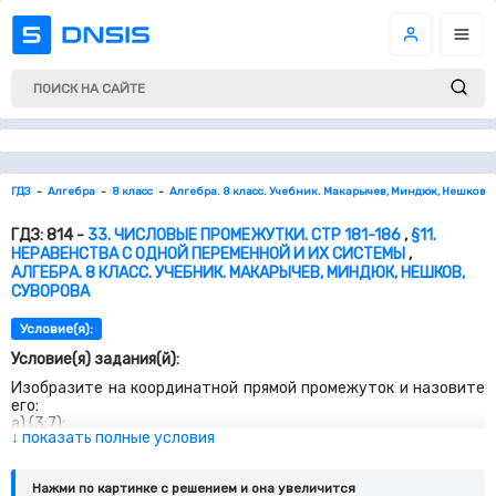
ГДЗ
Алгебра
8 класс
Алгебра. 8 класс. Учебник. Макарычев, Миндюк, Нешков, 
ГДЗ: 814 -
33. ЧИСЛОВЫЕ ПРОМЕЖУТКИ. СТР 181-186
,
§11.
НЕРАВЕНСТВА С ОДНОЙ ПЕРЕМЕННОЙ И ИХ СИСТЕМЫ
,
АЛГЕБРА. 8 КЛАСС. УЧЕБНИК. МАКАРЫЧЕВ, МИНДЮК, НЕШКОВ,
СУВОРОВА
Условие(я):
Условие(я) задания(й):
Изобразите на координатной прямой промежуток и назовите
его:
а) (
3
;
7
);
↓ показать полные условия
б
) [
1
;
6
];
в) (−∞;
5
);
г
) [
12
;+∞);
Нажми по картинке c решением и она увеличится
д) (−∞;
3
];