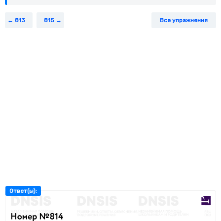
е) (
15
;+∞).
813
815
Все упражнения
Ответ(ы):