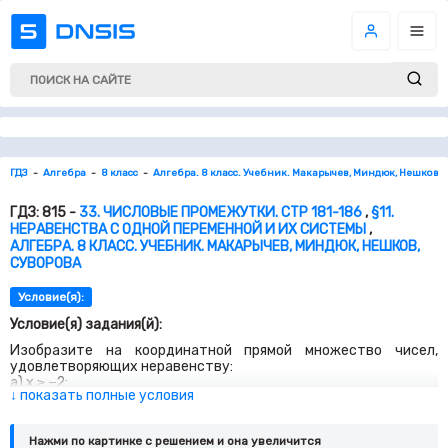
ГДЗ
Алгебра
8 класс
Алгебра. 8 класс. Учебник. Макарычев, Миндюк, Нешков, 
ГДЗ: 815 -
33. ЧИСЛОВЫЕ ПРОМЕЖУТКИ. СТР 181-186
,
§11.
НЕРАВЕНСТВА С ОДНОЙ ПЕРЕМЕННОЙ И ИХ СИСТЕМЫ
,
АЛГЕБРА. 8 КЛАСС. УЧЕБНИК. МАКАРЫЧЕВ, МИНДЮК, НЕШКОВ,
СУВОРОВА
Условие(я):
Условие(я) задания(й):
Изобразите на координатной прямой множество чисел,
удовлетворяющих неравенству:
а
) x ≥ −
2
;
↓ показать полные условия
б
) x ≤
3
;
в
) x >
8
;
г
) x < −
5
;
Нажми по картинке c решением и она увеличится
д
) x >
0,3
;