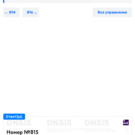
е
) x ≤ −
8,1
.
814
816
Все упражнения
Ответ(ы):